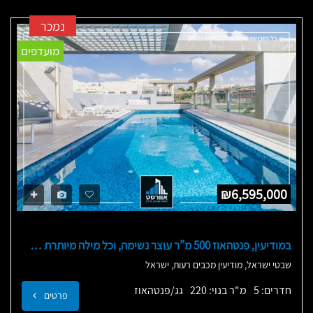
נמכר
מועדפים
₪6,595,000
במודיעין, פנטהאוז 500 מ”ר עוצר נשימה, וכל מילה מיותרת WOW
שבטי ישראל, מודיעין מכבים רעות, ישראל
חדרים: 5
מ"ר בנוי: 220
גג/פנטהאוז
פרטים