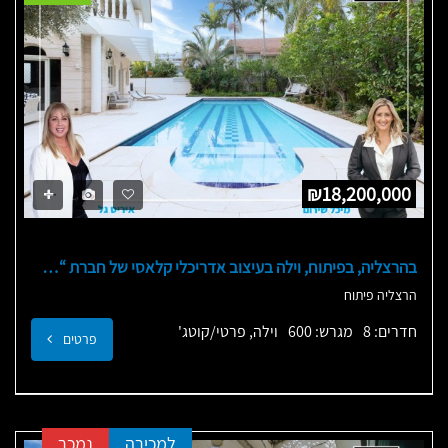
₪18,200,000
בהרצליה, בפיתוח, וילה בעיצוב אדריכלי קלאסי של חברת “2M” אדריכלים
הרצליה פיתוח
חדרים: 8
מגרש: 600
וילה, פרטי/קוטג'
פרטים
למכירה
נמכר