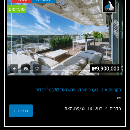
מועדפים
₪9,900,000
בקריית אונו, בעבר הירדן, פנטהאוז 262 מ”ר נדיר
אונו
חדרים: 4
בנוי: 181
גג/פנטהאוז
פרטים