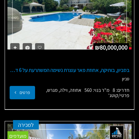
₪80,000,000
בסביון, בותיקה, אחוזת פאר עוצרת נשימה המשתרעת על 6 דונם
סביון
חדרים: 8
מ"ר בנוי: 560
אחוזה, וילה, מגרש,
פרטים
פרטי/קוטג'
למכירה
מועדפים