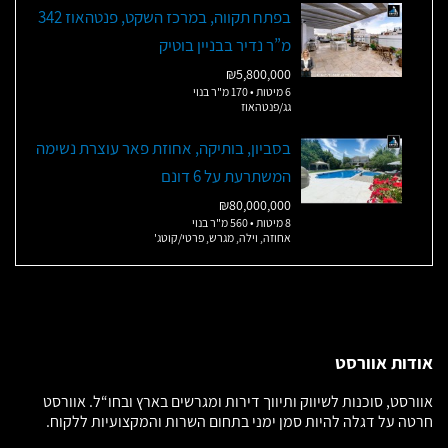
בפתח תקווה, במרכז השקט, פנטהאוז 342
מ”ר נדיר בבניין בוטיק
₪5,800,000
6 מיטות • 170 מ"ר בנוי
גג/פנטהאוז
בסביון, בותיקה, אחוזת פאר עוצרת נשימה
המשתרעת על 6 דונם
₪80,000,000
8 מיטות • 560 מ"ר בנוי
אחוזה, וילה, מגרש, פרטי/קוטג'
אודות אוורסט
אוורסט, סוכנות לשיווק ותיווך דירות ומגרשים בארץ ובחו“ל. אוורסט
חרטה על דגלה להיות סמן ימני בתחום השרות והמקצועיות ללקוח.