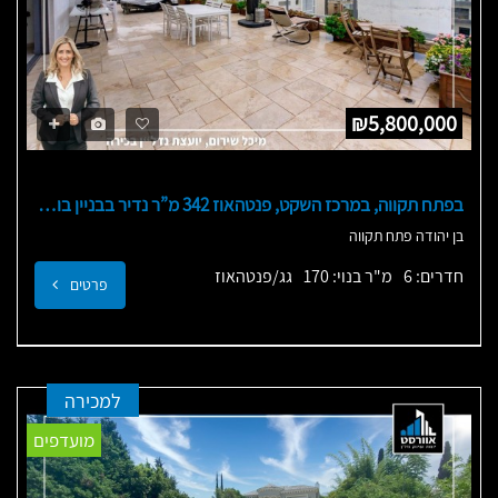
₪5,800,000
בפתח תקווה, במרכז השקט, פנטהאוז 342 מ”ר נדיר בבניין בוטיק
בן יהודה פתח תקווה
חדרים: 6
מ"ר בנוי: 170
גג/פנטהאוז
פרטים
למכירה
מועדפים