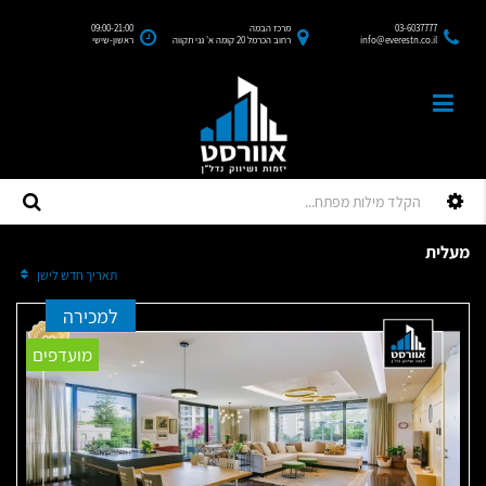
03-6037777
מרכז הבמה
09:00-21:00
info@everestn.co.il
רחוב הכרמל 20 קומה א' גני תקווה
ראשון-שישי
מעלית
מיין לפי:
תאריך חדש לישן
למכירה
מועדפים