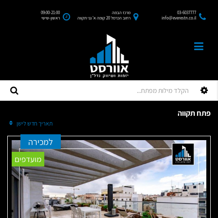
03-6037777
מרכז הבמה
09:00-21:00
info@everestn.co.il
רחוב הכרמל 20 קומה א' גני תקווה
ראשון-שישי
פתח תקווה
מיין לפי:
תאריך חדש לישן
למכירה
מועדפים