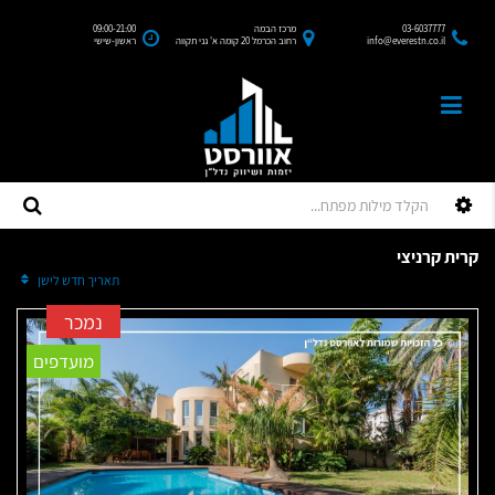
03-6037777
מרכז הבמה
09:00-21:00
info@everestn.co.il
רחוב הכרמל 20 קומה א' גני תקווה
ראשון-שישי
קרית קרניצי
מיין לפי:
תאריך חדש לישן
נמכר
מועדפים